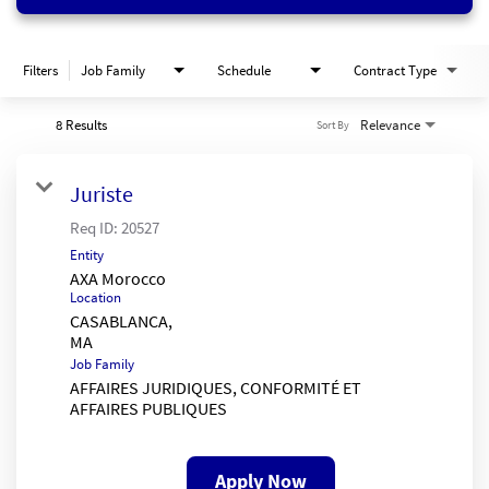
Filters
Job Family
Schedule
Contract Type
8 Results
Relevance
Sort By
Juriste
Req ID:
20527
Entity
AXA Morocco
Location
CASABLANCA,
Job Family
AFFAIRES JURIDIQUES, CONFORMITÉ ET
AFFAIRES PUBLIQUES
Apply Now