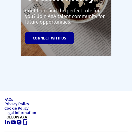
Could not find the perfect role for
you? Join AXA talent community for
future opportunities.
CONNECT WITH US
FAQs
Privacy Policy
Cookie Policy
Legal Information
FOLLOW AXA
LinkedIn
Youtube
Instagram
Glassdoor