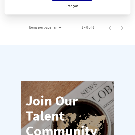
Français
Items per page
1 – 8 of 8
10
Join Our
Talent
Community