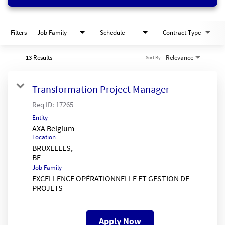
Filters
Job Family
Schedule
Contract Type
13 Results
Relevance
Sort By
Transformation Project Manager
Req ID:
17265
Entity
AXA Belgium
Location
BRUXELLES,
Job Family
EXCELLENCE OPÉRATIONNELLE ET GESTION DE
PROJETS
Apply Now