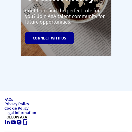
Could not find the perfect role for
you? Join AXA talent community for
future opportunities.
CONNECT WITH US
FAQs
Privacy Policy
Cookie Policy
Legal Information
FOLLOW AXA
LinkedIn
Youtube
Instagram
Glassdoor