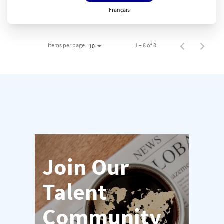
Français
Items per page
1 – 8 of 8
10
Join Our
Talent
Community