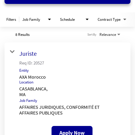
Filters
Job Family
Schedule
Contract Type
8 Results
Relevance
Sort By
Juriste
Req ID:
20527
Entity
AXA Morocco
Location
CASABLANCA,
Job Family
AFFAIRES JURIDIQUES, CONFORMITÉ ET
AFFAIRES PUBLIQUES
Apply Now